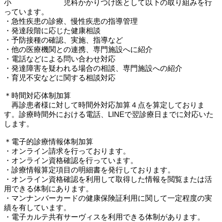
小 児科かかりつけ医として以下の取り組みを行
っています。
・急性疾患の診療、慢性疾患の指導管理
・発達段階に応じた健康相談
・予防接種の確認、実施、指導など
・他の医療機関との連携、専門施設へに紹介
・電話などによる問い合わせ対応
・発達障害を疑われる場合の相談、専門施設への紹介
・育児不安などに関する相談対応
＊時間対応体制加算
再診患者様に対して時間外対応加算４点を算定しておりま
す。診療時間外における電話、LINEで翌診療日までに対応いた
します。
＊電子的診療情報体制加算
・オンライン請求を行っております。
・オンライン資格確認を行っています。
・診療情報算定項目の明細書を発行しております。
・オンライン資格確認を利用して取得した情報を閲覧または活
用できる体制にあります。
・マンナンバーカードの健康保険証利用に関して一定程度の実
績を有しています。
・電子カルテ共有サーヴィスを利用できる体制があります。