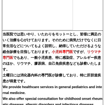
当医院では思いやり、いたわりをモットーとし、皆様に満足の
いく治療を心がけております。そのために病気だけでなくに日
常生活などについてもよく説明し、納得していただけるような
総合診療を目指しております。
小児科専門医
ですが、
リウマチ
専門医
でもあり、一般小児疾患、特に感染症、アレルギー疾患
のほか、リウマチ、膠原病、自己免疫疾患なども診察いたしま
す。
土曜日には消化器内科の専門医が診療しており、特に肝胆道疾
患が得意です。
We provide healthcare services in general pediatrics and inte
rnal medicine.
We also offer special consultation for childhood onset rheum
atic diseases, allergic disorders and infectious diseases.