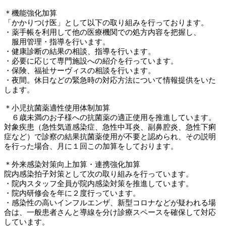
＊機能強化加算
「かかりつけ医」として以下の取り組みを行っております。
・薬手帳を利用して他の医療機関での処方内容を把握し、
服用管理・指導を行います。
・健康診断の結果の相談、指導を行います。
・必要に応じて専門施設への紹介を行っています。
・保険、福祉サーヴィスの相談を行います。
・夜間。休日などの緊急時の対応方法について情報提供をいた
します。
＊小児抗菌薬適性使用体制加算
６歳未満のお子様への抗菌薬の適正使用を推進しています。
対象疾患（急性気道感染症、急性中耳炎、副鼻腔炎、急性下痢
症など）で診察の結果抗菌薬使用が不要と認められ、その説明
を行った場合、月に１回この加算をしております。
＊外来感染対策向上加算・連携強化加算
院内感染拍子対策として次の取り組みを行っています。
・院内スタッフ全員が院内感染対策を推進しています。
・院内研修会を年に２度行っています。
・感染性の高いインフルエンザ、新型コロナなどが疑われる場
合は、一般患者さんと導線を分け診療スペースを確保して対応
しています。