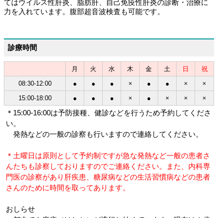
てはウイルス性肝炎、脂肪肝、自己免疫性肝炎の診断・治療に
力を入れています。腹部超音波検査も可能です。
診療時間
月
火
水
木
金
土
日
祝
08:30-12:00
●
●
●
×
●
●
×
×
15:00-18:00
●
●
●
×
●
×
×
×
＊15:00-16:00は予防接種、健診などを行うため予約してくださ
い。
発熱などの一般の診察も行いますので連絡してください。
＊土曜日は原則として予約制ですが急な発熱など一般の患者さ
んたちも診察しておりますのでご連絡ください。また、内科専
門医の診察があり肝疾患、糖尿病などの生活習慣病などの患者
さんのために時間を取ってあります。
おしらせ