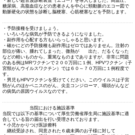
・新しい超音波診断装置（エコー）を導入しました。高血圧、
糖尿病、高脂血症などの患者さんを中心に頸動脈のエコー図で
動脈硬化の状態を診断し脳梗塞、心筋梗塞などを予防します。
・予防接種を受けましょう。
・いろいろな病気が予防できるようになりました。
・副作用を心配する方もいらっしゃると思います。
・確かにどの予防接種も副作用はゼロではありません。注射の
部位が痛い、腫れてしまった、微熱が 出た、だるくなった
などの軽いものから、重篤なものまでありますが、非常に問題
のある例はMRワクチンで２００万回に１例、HPVワクチン（子
宮頸がんウイルスワクチン）では６０～７０万回に１例程度で
す。
・男児もHPVワクチンを受けてください。このウイルスは子宮
頸がんのほかペニスのがん、尖圭コンジローマ、咽頭がんなど
の病気の原因ウイルスなのです。
当院における施設基準
当院では以下の基準について厚生労働省厚生局に施設基準に適
合している旨の届出を行い受理されております。
＊小児かかりつけ医診療料
継続受診され、同意された６歳未満のお子様に対して