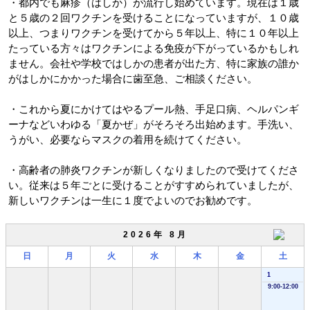
・都内でも麻疹（はしか）が流行し始めています。現在は１歳
と５歳の２回ワクチンを受けることになっていますが、１０歳
以上、つまりワクチンを受けてから５年以上、特に１０年以上
たっている方々はワクチンによる免疫が下がっているかもしれ
ません。会社や学校ではしかの患者が出た方、特に家族の誰か
がはしかにかかった場合に歯至急、ご相談ください。
・これから夏にかけてはやるプール熱、手足口病、ヘルパンギ
ーナなどいわゆる「夏かぜ」がそろそろ出始めます。手洗い、
うがい、必要ならマスクの着用を続けてください。
・高齢者の肺炎ワクチンが新しくなりましたので受けてくださ
い。従来は５年ごとに受けることがすすめられていましたが、
新しいワクチンは一生に１度でよいのでお勧めです。
2026年 8月
日
月
火
水
木
金
土
1
9:00-12:00